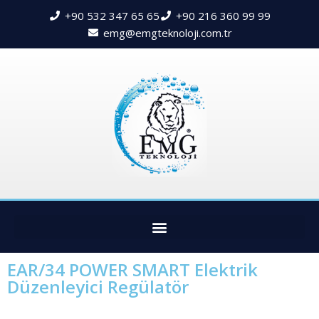
+90 532 347 65 65
+90 216 360 99 99
emg@emgteknoloji.com.tr
EAR/34 POWER SMART Elektrik
Düzenleyici Regülatör